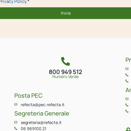
Privacy Policy.
*
Invia
P
800 949 512
Numero Verde
A
Posta PEC
refecta@pec.refecta.it
Segreteria Generale
segreteria@refecta.it
06 969100 21