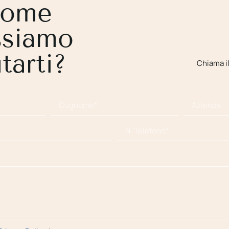
ome
ssiamo
tarti?
Chiama i