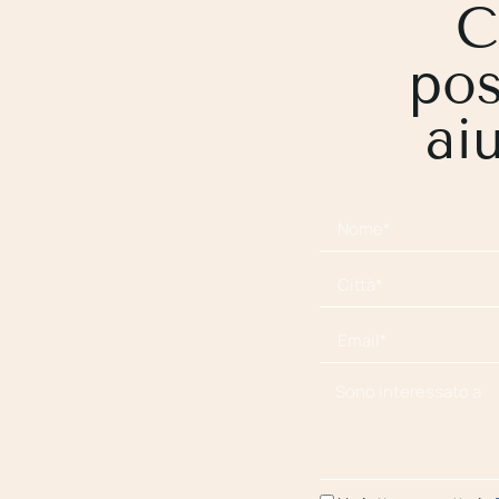
C
po
aiu