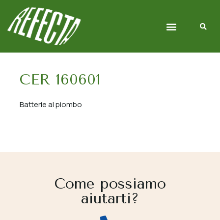
Chi siamo
Gestione Rifiuti
CER 160601
Batterie al piombo
Come possiamo
aiutarti?