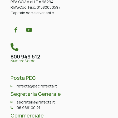
REA CCIAA di LT n.98294
P.IVA/Cod. Fisc. 01580050597
Capitale sociale variabile
800 949 512
Numero Verde
Posta PEC
refecta@pec.refecta.it
Segreteria Generale
segreteria@refecta.it
06 969100 21
Commerciale