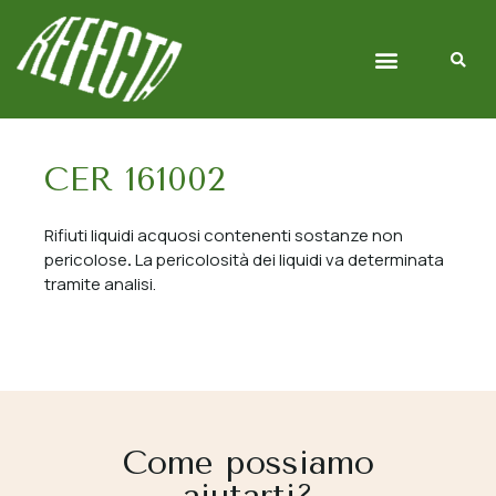
Chi siamo
Gestione Rifiuti
CER 161002
Rifiuti liquidi acquosi contenenti sostanze non
pericolose
.
La pericolosità dei liquidi va determinata
tramite analisi.
Come possiamo
aiutarti?