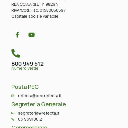
REA CCIAA di LT n.98294
P.IVA/Cod. Fisc. 01580050597
Capitale sociale variabile
800 949 512
Numero Verde
Posta PEC
refecta@pec.refecta.it
Segreteria Generale
segreteria@refecta.it
06 969100 21
Commerciale