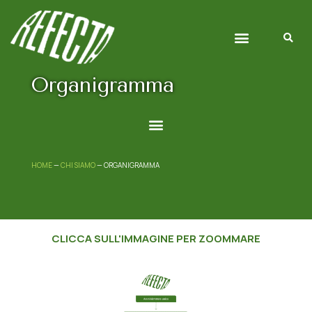
Chi siamo
Gestione Rifiuti
Organigramma
HOME
—
CHI SIAMO
—
ORGANIGRAMMA
CLICCA SULL'IMMAGINE PER ZOOMMARE